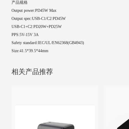
产品规格
Output power:PD45W Max
Output spec:USB-C1/C2
:
PD45W
USB-C1+C2:PD20W+PD25W
PPS:5V-15V 3A
Safety
standard
:
IEC/UL/EN62368(GB4943)
Size:41.5*39.5*44mm
相关产品推荐